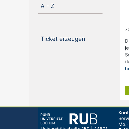
(current)
A - Z
7
(current)
Ticket erzeugen
D
j
S
(
h
Kont
Serv
Mo.-F
Universitätsstraße 150 | 44801