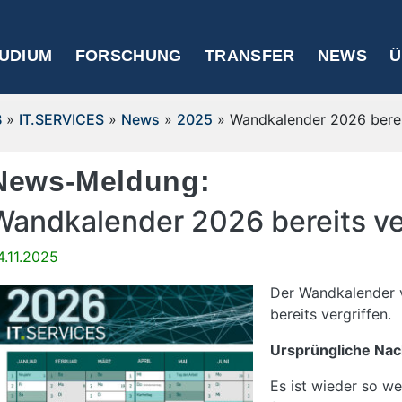
UDIUM
FORSCHUNG
TRANSFER
NEWS
Ü
B
»
IT.SERVICES
»
News
»
2025
» Wandkalender 2026 bereit
News-Meldung:
Wandkalender 2026 bereits ve
4.11.2025
Der Wandkalender v
bereits vergriffen.
Ursprüngliche Nac
Es ist wieder so w