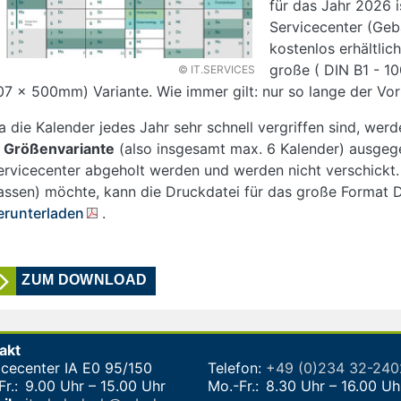
für das Jahr 2026 
Servicecenter (Geb
kostenlos erhältlich
große ( DIN B1 - 1
© IT.SERVICES
07 x 500mm) Variante. Wie immer gilt: nur so lange der Vorr
a die Kalender jedes Jahr sehr schnell vergriffen sind, wer
e Größenvariante
(also insgesamt max. 6 Kalender) ausgeg
ervicecenter abgeholt werden und werden nicht verschickt.
lassen) möchte, kann die Druckdatei für das große Format 
erunterladen
.
ZUM DOWNLOAD
akt
icecenter IA E0 95/150
Telefon:
+49 (0)234 32-24
r.:
9.00 Uhr – 15.00 Uhr
Mo.-Fr.:
8.30 Uhr – 16.00 Uh