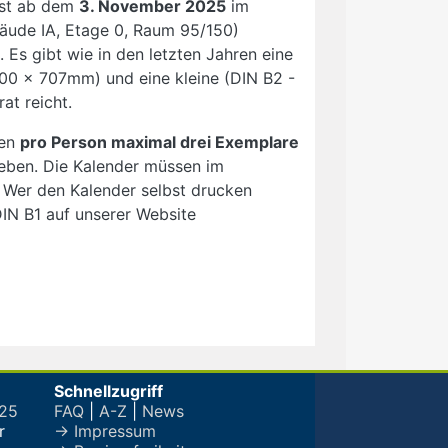
ist ab dem
3. November 2025
im
äude IA, Etage 0, Raum 95/150)
. Es gibt wie in den letzten Jahren eine
000 x 707mm) und eine kleine (DIN B2 -
at reicht.
den
pro Person maximal drei Exemplare
eben. Die Kalender müssen im
 Wer den Kalender selbst drucken
DIN B1 auf unserer Website
Schnellzugriff
025
FAQ
|
A-Z
|
News
r
→ Impressum