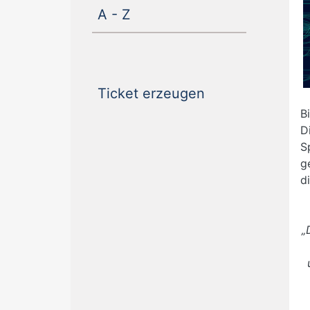
(current)
A - Z
(current)
Ticket erzeugen
B
D
S
g
d
„