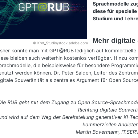
Sprachmodelle zug
diese für speziell
Studium und Lehre
Mehr digitale
© Krot_Studio/stock.adobe.com
isher konnte man mit GPT@RUB lediglich auf kommerzielle
iese bleiben auch weiterhin kostenlos verfügbar. Hinzu k
prachmodelle, die beispielsweise für besondere Programm
enutzt werden können. Dr. Peter Salden, Leiter des Zentrums
igitale Souveränität als zentrales Argument für Open Sour
Die RUB geht mit dem Zugang zu Open Source-Sprachmodelle
Richtung digitale Souverä
und wird auf dem Weg der Bereitstellung generativer KI-Te
kommerziellen Anbieter
Martin Bovermann, IT.SER