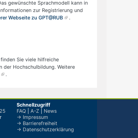
 Das gewünschte Sprachmodell kann in
Informationen zur Registrierung und
rer Webseite zu GPT@RUB
.
finden Sie viele hilfreiche
n der Hochschulbildung. Weitere
.
Schnellzugriff
025
FAQ
|
A-Z
|
News
r
→ Impressum
→ Barrierefreiheit
→ Datenschutzerklärung