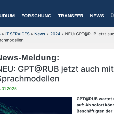
UDIUM
FORSCHUNG
TRANSFER
NEWS
Ü
B
»
IT.SERVICES
»
News
»
2024
» NEU: GPT@RUB jetzt auc
achmodellen
News-Meldung:
NEU: GPT@RUB jetzt auch mit
Sprachmodellen
4.01.2025
GPT@RUB wartet z
auf: Ab sofort kön
Beschäftigten der