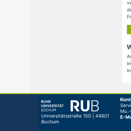
v
d
F
W
A
I
I
Kont
Serv
Mo.-F
Universitätsstraße 150 | 44801
E-Ma
Bochum