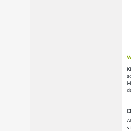
W
K
s
M
d
D
A
v