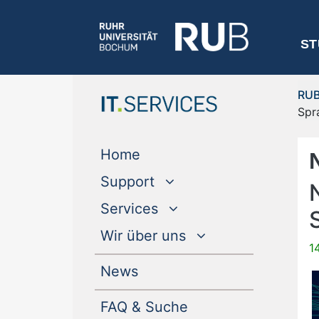
ST
RU
Spr
(current)
Home
Support
Services
Wir über uns
1
(current)
News
FAQ & Suche