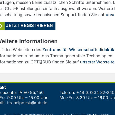
erfügen, müssen keine zusätzlichen Schritte unternehmen.
en Chat-Einstellungen einfach ausgewählt werden. Weitere 
reischaltung sowie technischen Support finden Sie auf
unse
JETZT REGISTRIEREN
eitere Informationen
uf den Webseiten des
Zentrums für Wissenschaftsdidaktik
nformationen rund um das Thema generative Technologien i
nformationen zu GPT@RUB finden Sie auf
unserer Webseite
akt
icecenter IA E0 95/150
Telefon:
+49 (0)234 32-24
r.:
9.00 Uhr – 15.00 Uhr
Mo.-Fr.:
8.30 Uhr – 16.00 Uh
il:
its-helpdesk@rub.de